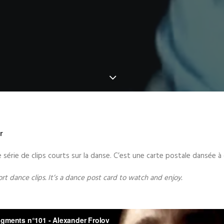
r
e série de clips courts sur la danse. C’est une carte postale dansée 
hort dance clips. It’s a dance post card to watch and enjoy.