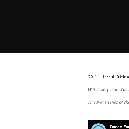
2011 – Harald Kritina
N°101 fait partie d’un
N° 101 in a series of s